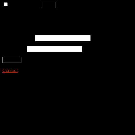
Remember me
Log in
Lost your password?
Register
Email address
*
Password
*
Register
Contact