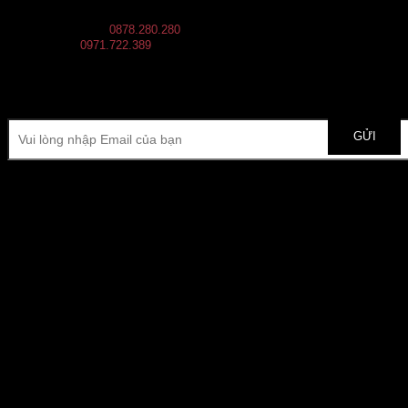
BÁN HÀNG
0878.280.280
CSKH
0971.722.389
cskh@hdecor.net
ĐĂNG KÍ NHẬN ƯU ĐÃI & THÔNG TIN SẢN PHẨM MỚI NHẤT
Fanpage