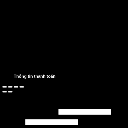
Tab
Bàn phấn
Combo
Combo phòng khách
Combo phòng ngủ
Decor
Gỗ decor
Gốm decor
Kim loại decor
Tranh
Đồng hồ
Hoa khô
Gương
Tin tức
Login
Thông tin thanh toán
Login
Username or email address
*
Password
*