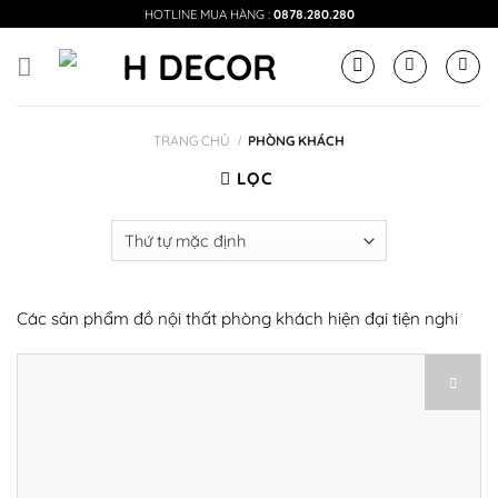
Skip
HOTLINE MUA HÀNG :
0878.280.280
to
content
TRANG CHỦ
PHÒNG KHÁCH
/
LỌC
Các sản phẩm đồ nội thất phòng khách hiện đại tiện nghi