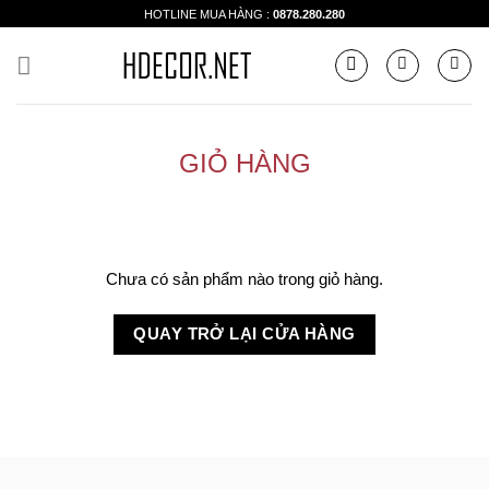
Skip
HOTLINE MUA HÀNG :
0878.280.280
to
content
GIỎ HÀNG
Chưa có sản phẩm nào trong giỏ hàng.
QUAY TRỞ LẠI CỬA HÀNG