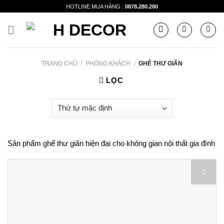
Skip
HOTLINE MUA HÀNG :
0878.280.280
to
content
TRANG CHỦ
/
PHÒNG KHÁCH
/
GHẾ THƯ GIÃN
LỌC
Sản phẩm ghế thư giãn hiện đại cho không gian nội thất gia đình