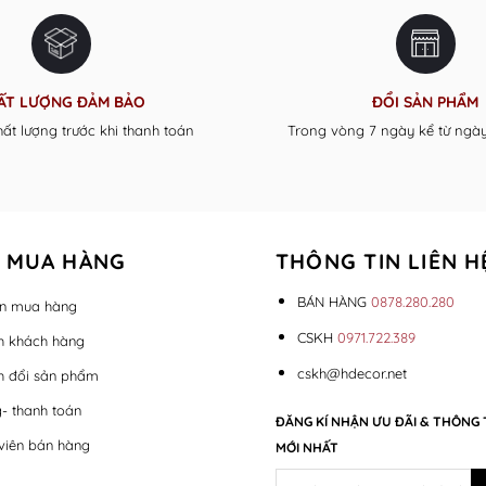
ẤT LƯỢNG ĐẢM BẢO
ĐỔI SẢN PHẨM
hất lượng trước khi thanh toán
Trong vòng 7 ngày kể từ ngà
 MUA HÀNG
THÔNG TIN LIÊN H
BÁN HÀNG
0878.280.280
n mua hàng
CSKH
0971.722.389
h khách hàng
cskh@hdecor.net
h đổi sản phẩm
- thanh toán
ĐĂNG KÍ NHẬN ƯU ĐÃI & THÔNG 
viên bán hàng
MỚI NHẤT