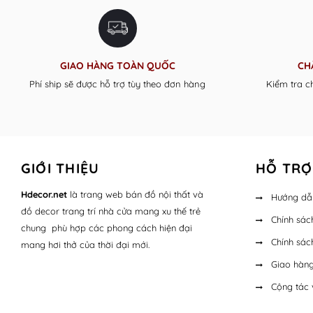
GIAO HÀNG TOÀN QUỐC
CH
Phí ship sẽ được hỗ trợ tùy theo đơn hàng
Kiểm tra c
GIỚI THIỆU
HỖ TRỢ
Hdecor.ne
t
là trang web bán đồ nội thất và
Hướng dẫ
đồ decor trang trí nhà cửa mang xu thế trẻ
Chính sác
chung phù hợp các phong cách hiện đại
Chính sác
mang hơi thở của thời đại mới.
Giao hàng
Cộng tác 