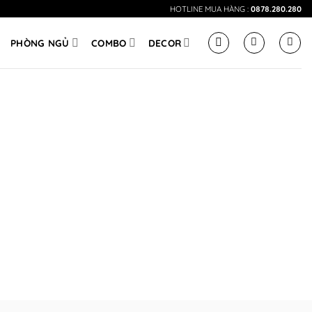
HOTLINE MUA HÀNG :
0878.280.280
PHÒNG NGỦ
COMBO
DECOR