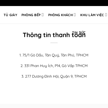
TỦ GIÀY
PHÒNG BẾP
PHÒNG KHÁCH
KHU LÀM VIỆC
TIN TỨC
Thông tin thanh toán
1. 75/1 Gò Dầu, Tân Quý, Tân Phú, TPHCM
2. 331 Phan Huy Ích, P14, Gò Vấp TPHCM
3. 277 Dương Đình Hội, Quận 9, TPHCM