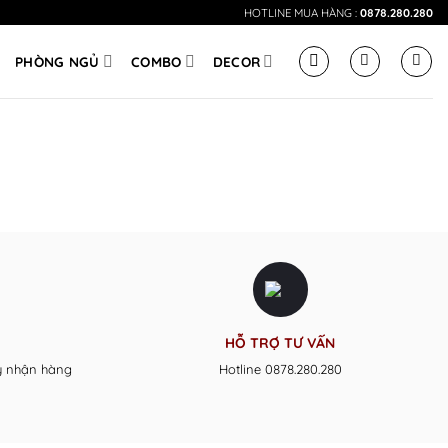
HOTLINE MUA HÀNG :
0878.280.280
PHÒNG NGỦ
COMBO
DECOR
HỖ TRỢ TƯ VẤN
y nhận hàng
Hotline 0878.280.280