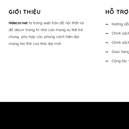
GIỚI THIỆU
HỖ TRỢ
Hdecor.ne
t
là trang web bán đồ nội thất và
Hướng dẫ
đồ decor trang trí nhà cửa mang xu thế trẻ
Chính sác
chung phù hợp các phong cách hiện đại
Chính sác
mang hơi thở của thời đại mới.
Giao hàng
Cộng tác 