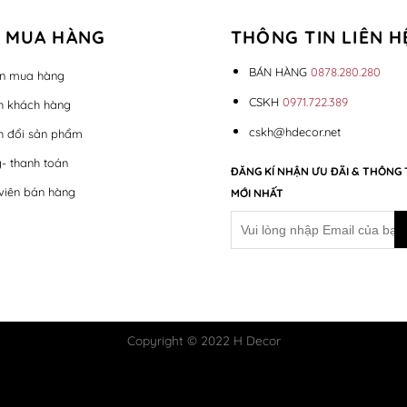
 MUA HÀNG
THÔNG TIN LIÊN H
BÁN HÀNG
0878.280.280
n mua hàng
CSKH
0971.722.389
h khách hàng
cskh@hdecor.net
h đổi sản phẩm
- thanh toán
ĐĂNG KÍ NHẬN ƯU ĐÃI & THÔNG 
viên bán hàng
MỚI NHẤT
Copyright © 2022 H Decor