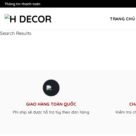
Skip
Thông tin thanh toán
to
content
TRANG CHỦ
Search Results
GIAO HÀNG TOÀN QUỐC
CH
Phí ship sẽ được hỗ trợ tùy theo đơn hàng
Kiểm tra c