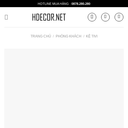
Skip
HOTLINE MUA HÀNG :
0878.280.280
to
content
TRANG CHỦ
/
PHÒNG KHÁCH
/
KỆ TIVI