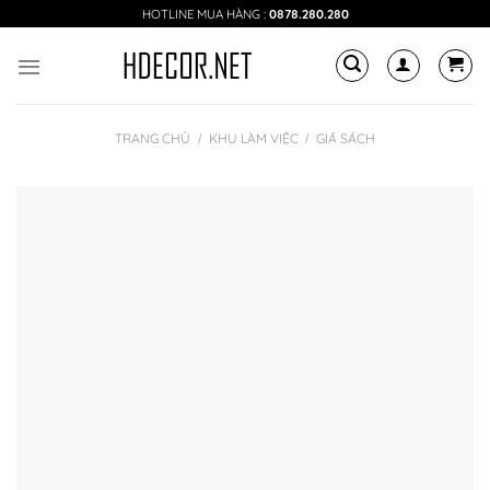
Skip
HOTLINE MUA HÀNG :
0878.280.280
to
content
TRANG CHỦ
KHU LÀM VIỆC
GIÁ SÁCH
/
/