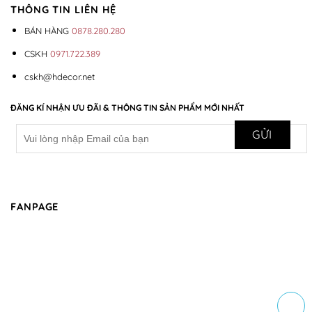
THÔNG TIN LIÊN HỆ
BÁN HÀNG
0878.280.280
CSKH
0971.722.389
cskh@hdecor.net
ĐĂNG KÍ NHẬN ƯU ĐÃI & THÔNG TIN SẢN PHẨM MỚI NHẤT
FANPAGE